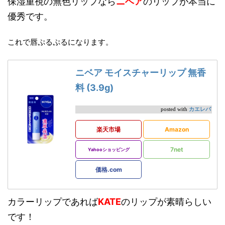
保湿重視の無色リップなら
ニベア
のリップが本当に
優秀です。
これで唇ぷるぷるになります。
ニベア モイスチャーリップ 無香
料 (3.9g)
カエレバ
posted with
楽天市場
Amazon
7net
Yahooショッピング
価格.com
カラーリップであれば
KATE
のリップが素晴らしい
です！