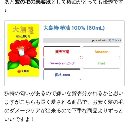
あと
髪の毛の美容液
として椿油がとっても優秀です
♪
大島椿 椿油 100% (60mL)
カエレバ
posted with
楽天市場
Amazon
7net
Yahooショッピング
価格.com
独特の匂いがあるので嫌いな賛否分かれるかと思い
ますがこちらも長く愛される商品で、お安く髪の毛
のダメージケアが出来るので下手な商品よりずっと
いいですよ！