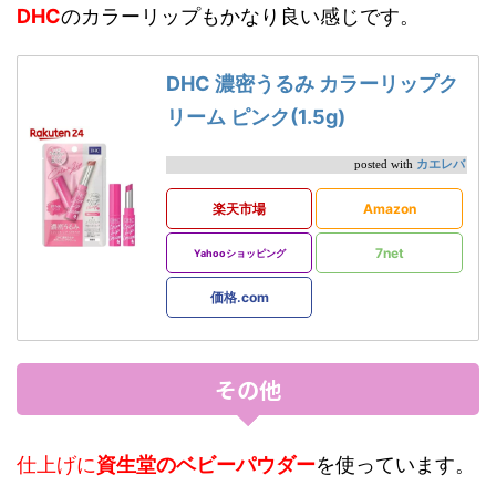
DHC
のカラーリップもかなり良い感じです。
DHC 濃密うるみ カラーリップク
リーム ピンク(1.5g)
カエレバ
posted with
楽天市場
Amazon
7net
Yahooショッピング
価格.com
その他
仕上げに
資生堂のベビーパウダー
を使っています。