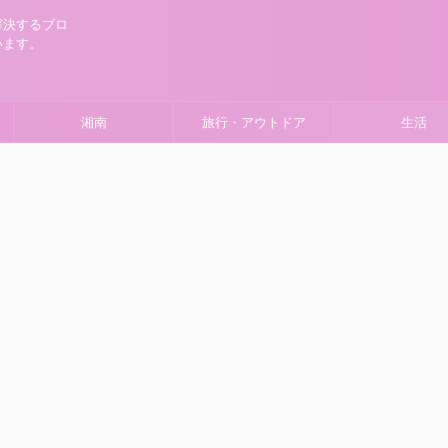
解決するブロ
います。
湘南
旅行・アウトドア
生活