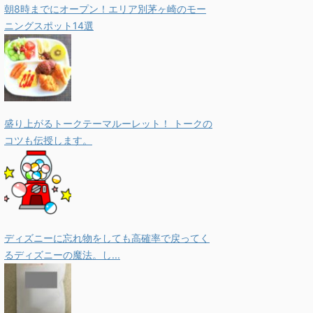
朝8時までにオープン！エリア別茅ヶ崎のモー
ニングスポット14選
盛り上がるトークテーマルーレット！ トークの
コツも伝授します。
ディズニーに忘れ物をしても高確率で戻ってく
るディズニーの魔法。し...