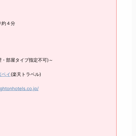
り約４分
眺望・部屋タイプ指定不可)～
京ベイ
(楽天トラベル)
ightonhotels.co.jp/