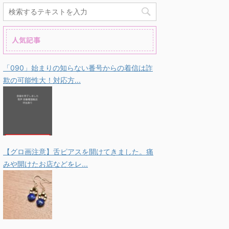
人気記事
「090」始まりの知らない番号からの着信は詐
欺の可能性大！対応方...
【グロ画注意】舌ピアスを開けてきました。痛
みや開けたお店などをレ...