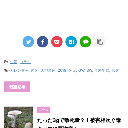
-
生活
,
コラム
-
カレンダー
,
連休
,
大型連休
,
2019
,
休日
,
GW
,
SW
,
年末年始
,
お盆
関連記事
コラム
たった3gで致死量？！被害相次ぐ毒