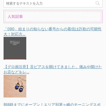
人気記事
「090」始まりの知らない番号からの着信は詐欺の可能性
大！対応方...
【グロ画注意】舌ピアスを開けてきました。痛みや開けた
お店などをレ...
朝8時までにオープン！エリア別茅ヶ崎のモーニングスポ