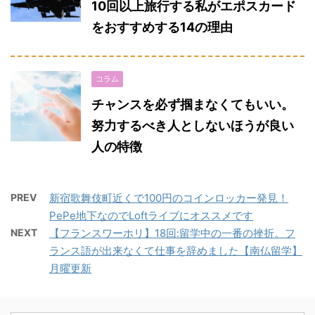
10回以上旅行する私がエポスカード
をおすすめする14の理由
コラム
チャンスを必ず掴まなくてもいい。
努力するべき人としないほうが良い
人の特徴
PREV
新宿歌舞伎町近くで100円のコインロッカー発見！
PePe地下なのでLoftライブにオススメです
NEXT
【フランスワーホリ】18回:留学中の一番の挫折。フ
ランス語が出来なくて仕事を辞めました【南仏留学】
月曜更新