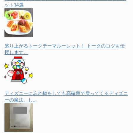
ット14選
盛り上がるトークテーマルーレット！ トークのコツも伝
授します。
ディズニーに忘れ物をしても高確率で戻ってくるディズニ
ーの魔法。し...