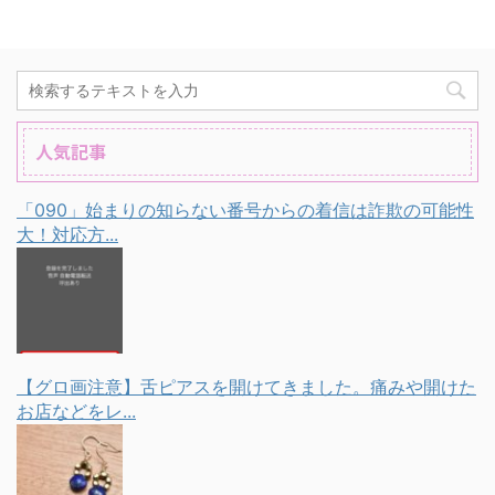
人気記事
「090」始まりの知らない番号からの着信は詐欺の可能性
大！対応方...
【グロ画注意】舌ピアスを開けてきました。痛みや開けた
お店などをレ...