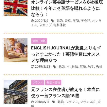
オンライン英会話サービスを6社徹底
比較！今年こそ英語を喋れるように
なろう！
2020/1/9
勉強
,
資格
,
英語
,
英会話
,
オンラ
イン
,
スカイプ
,
無料体験
勉強・資格
ENGLISH JOURNALが想像よりもず
っとすごかった！英語学習にオスス
メな理由６つ
2019/3/23
勉強
,
本
,
雑誌
,
英語
,
独学
,
教材
フランス
勉強・資格
元フランス在住者が教える！本当に
使う一言フランス語16選
2018/8/11
勉強
,
フランス
,
フランス語
,
資
格