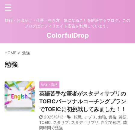
旅行・お出かけ・仕事・生き方 気になることを解決するブログ。この
ブログはアフィリエイト広告を利用しています。
ColorfulDrop
HOME
>
勉強
勉強
勉強・資格
英語苦手な筆者がスタディサプリの
TOEICパーソナルコーチングプラン
でTOEICに初挑戦してみました！！
2025/3/13
転職
,
アプリ
,
勉強
,
資格
,
英語
,
TOEIC
,
スタサプ
,
スタディサプリ
,
自宅で勉強
,
隙
間時間で勉強