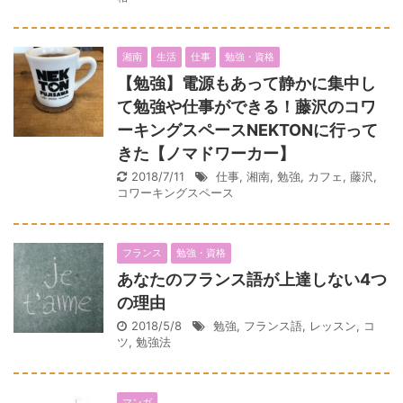
湘南
生活
仕事
勉強・資格
【勉強】電源もあって静かに集中し
て勉強や仕事ができる！藤沢のコワ
ーキングスペースNEKTONに行って
きた【ノマドワーカー】
2018/7/11
仕事
,
湘南
,
勉強
,
カフェ
,
藤沢
,
コワーキングスペース
フランス
勉強・資格
あなたのフランス語が上達しない4つ
の理由
2018/5/8
勉強
,
フランス語
,
レッスン
,
コ
ツ
,
勉強法
マンガ