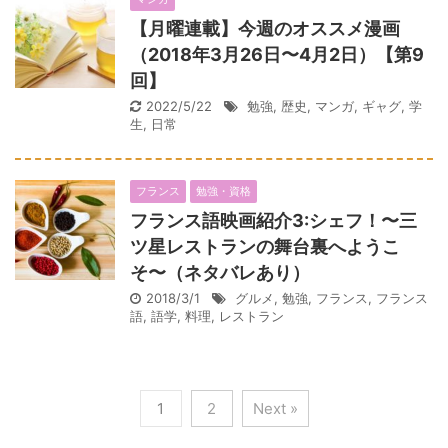
【月曜連載】今週のオススメ漫画
（2018年3月26日〜4月2日）【第9
回】
2022/5/22
勉強
,
歴史
,
マンガ
,
ギャグ
,
学
生
,
日常
フランス
勉強・資格
フランス語映画紹介3:シェフ！〜三
ツ星レストランの舞台裏へようこ
そ〜（ネタバレあり）
2018/3/1
グルメ
,
勉強
,
フランス
,
フランス
語
,
語学
,
料理
,
レストラン
1
2
Next »