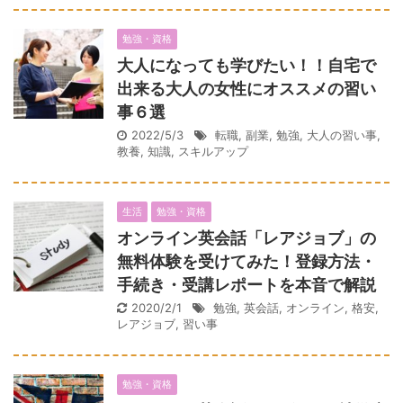
勉強・資格
大人になっても学びたい！！自宅で
出来る大人の女性にオススメの習い
事６選
2022/5/3
転職
,
副業
,
勉強
,
大人の習い事
,
教養
,
知識
,
スキルアップ
生活
勉強・資格
オンライン英会話「レアジョブ」の
無料体験を受けてみた！登録方法・
手続き・受講レポートを本音で解説
2020/2/1
勉強
,
英会話
,
オンライン
,
格安
,
レアジョブ
,
習い事
勉強・資格