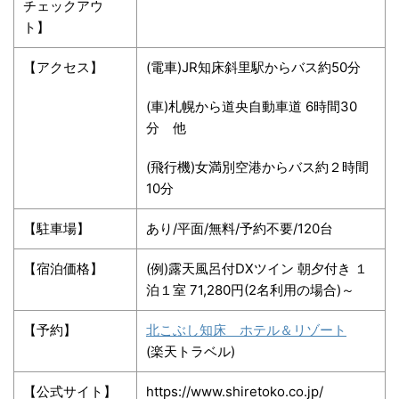
チェックアウ
ト】
【アクセス】
(電車)JR知床斜里駅からバス約50分
(車)札幌から道央自動車道 6時間30
分 他
(飛行機)女満別空港からバス約２時間
10分
【駐車場】
あり/平面/無料/予約不要/120台
【宿泊価格】
(例)露天風呂付DXツイン 朝夕付き １
泊１室 71,280円(2名利用の場合)～
【予約】
北こぶし知床 ホテル＆リゾート
(楽天トラベル)
【公式サイト】
https://www.shiretoko.co.jp/