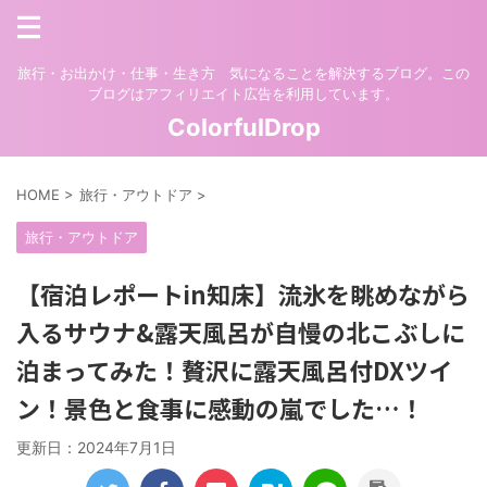
旅行・お出かけ・仕事・生き方 気になることを解決するブログ。この
ブログはアフィリエイト広告を利用しています。
ColorfulDrop
HOME
>
旅行・アウトドア
>
旅行・アウトドア
【宿泊レポートin知床】流氷を眺めながら
入るサウナ&露天風呂が自慢の北こぶしに
泊まってみた！贅沢に露天風呂付DXツイ
ン！景色と食事に感動の嵐でした…！
更新日：
2024年7月1日