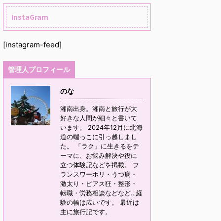
InstaGram
[instagram-feed]
管理人プロフィール
のな
湘南出身。湘南と旅行が大
好きな人間が細々と書いて
います。 2024年12月に北海
道の端っこに引っ越しまし
た。 「ラク」に生きるをテ
ーマに、お悩み解決や役に
立つ体験記などを掲載。 フ
ランスワーホリ・うつ病・
激太り・ピアス狂・整形・
転職・労務相談などなど…経
験の幅は広いです。 最近は
主に旅行記です。