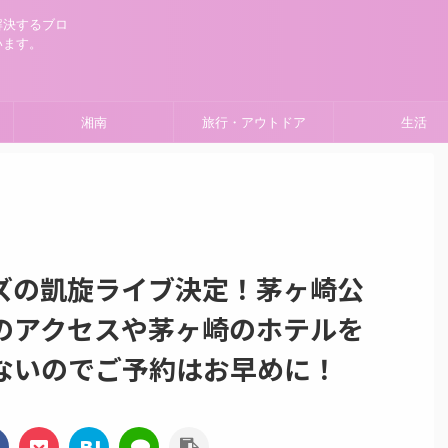
解決するブロ
います。
湘南
旅行・アウトドア
生活
ズの凱旋ライブ決定！茅ヶ崎公
のアクセスや茅ヶ崎のホテルを
ないのでご予約はお早めに！