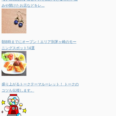
みや開けたお店などをレ...
朝8時までにオープン！エリア別茅ヶ崎のモー
ニングスポット14選
盛り上がるトークテーマルーレット！ トークの
コツも伝授します。