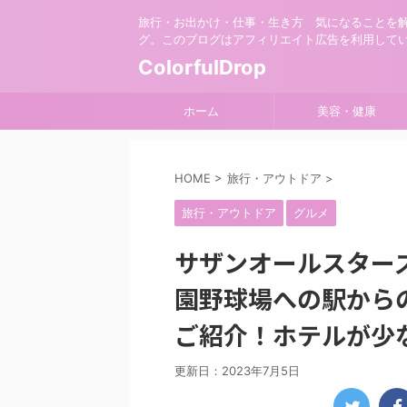
旅行・お出かけ・仕事・生き方 気になることを
グ。このブログはアフィリエイト広告を利用して
ColorfulDrop
ホーム
美容・健康
HOME
>
旅行・アウトドア
>
旅行・アウトドア
グルメ
サザンオールスター
園野球場への駅から
ご紹介！ホテルが少
更新日：
2023年7月5日