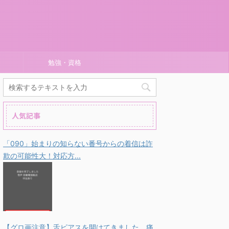
勉強・資格
人気記事
「090」始まりの知らない番号からの着信は詐
欺の可能性大！対応方...
【グロ画注意】舌ピアスを開けてきました。痛