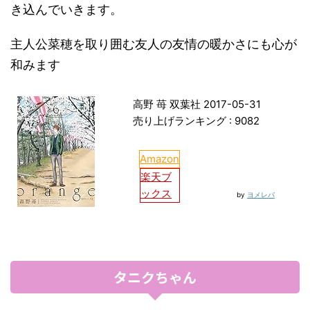
き込んでいきます。
主人公菜穂を取り囲む友人の友情の暖かさにも心が
和みます
高野 苺 双葉社 2017-05-31
売り上げランキング : 9082
Amazon
楽天ブ
ックス
by
ヨメレバ
タニクちゃん