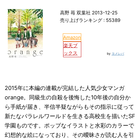
高野 苺 双葉社 2013-12-25
売り上げランキング : 55389
Amazon
楽天ブ
ックス
by
ヨメレバ
2015年に本編の連載が完結した人気少女マンガ
orange。同級生の自殺を後悔した10年後の自分か
ら手紙が届き、半信半疑ながらもその指示に従って
新たなパラレルワールドを生きる高校生を描いたSF
学園ものです。ポップなイラストと水彩のカラーで
幻想的な絵になっており、その曖昧さが読む人を引