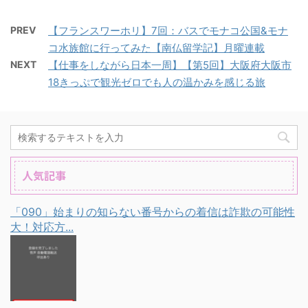
PREV
【フランスワーホリ】7回：バスでモナコ公国&モナ
コ水族館に行ってみた【南仏留学記】月曜連載
NEXT
【仕事をしながら日本一周】【第5回】大阪府大阪市
18きっぷで観光ゼロでも人の温かみを感じる旅
人気記事
「090」始まりの知らない番号からの着信は詐欺の可能性
大！対応方...