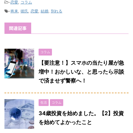
-
恋愛
,
コラム
-
将来
,
彼氏
,
恋愛
,
結婚
,
別れる
関連記事
コラム
【要注意！】スマホの当たり屋が急
増中！おかしいな、と思ったら示談
で済ませず警察へ！
生活
コラム
34歳投資を始めました。【2】投資
を始めてよかったこと