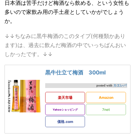
日本酒は苦手だけど梅酒なら飲める、という女性も
多いので家飲み用の手土産としていかがでしょう
か。
↓↓ちなみに黒牛梅酒のこのタイプ(何種類かあり
ます)は、過去に飲んだ梅酒の中でいっちばんおい
しかったです。↓↓
黒牛仕立て梅酒 300ml
カエレバ
posted with
楽天市場
Amazon
7net
Yahooショッピング
価格.com