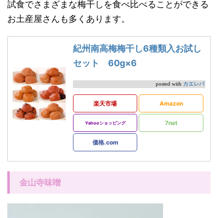
試食でさまざまな梅干しを食べ比べることができる
お土産屋さんも多くあります。
紀州南高梅梅干し6種類入お試し
セット 60g×6
カエレバ
posted with
楽天市場
Amazon
7net
Yahooショッピング
価格.com
金山寺味噌