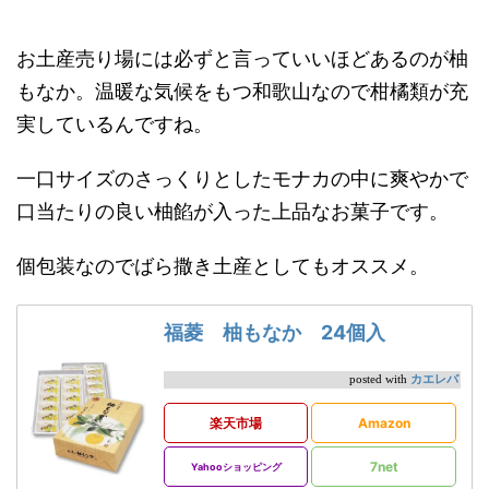
お土産売り場には必ずと言っていいほどあるのが柚
もなか。温暖な気候をもつ和歌山なので柑橘類が充
実しているんですね。
一口サイズのさっくりとしたモナカの中に爽やかで
口当たりの良い柚餡が入った上品なお菓子です。
個包装なのでばら撒き土産としてもオススメ。
福菱 柚もなか 24個入
カエレバ
posted with
楽天市場
Amazon
7net
Yahooショッピング