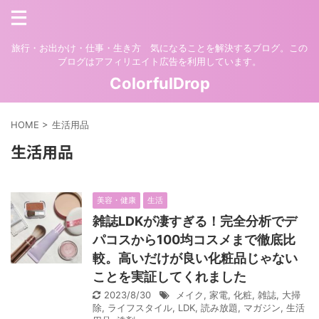
旅行・お出かけ・仕事・生き方 気になることを解決するブログ。この
ブログはアフィリエイト広告を利用しています。
ColorfulDrop
HOME
>
生活用品
生活用品
美容・健康
生活
雑誌LDKが凄すぎる！完全分析でデ
パコスから100均コスメまで徹底比
較。高いだけが良い化粧品じゃない
ことを実証してくれました
2023/8/30
メイク
,
家電
,
化粧
,
雑誌
,
大掃
除
,
ライフスタイル
,
LDK
,
読み放題
,
マガジン
,
生活