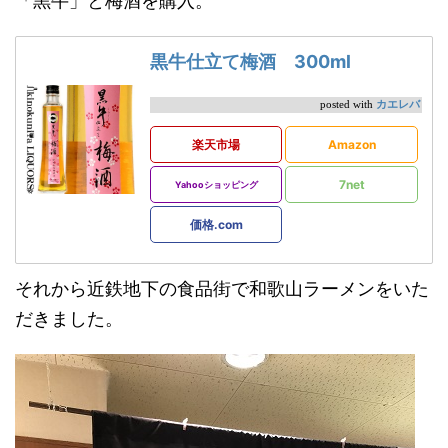
「黒牛」と梅酒を購入。
黒牛仕立て梅酒 300ml
カエレバ
posted with
楽天市場
Amazon
7net
Yahooショッピング
価格.com
それから近鉄地下の食品街で和歌山ラーメンをいた
だきました。