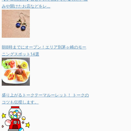
みや開けたお店などをレ...
朝8時までにオープン！エリア別茅ヶ崎のモー
ニングスポット14選
盛り上がるトークテーマルーレット！ トークの
コツも伝授します。