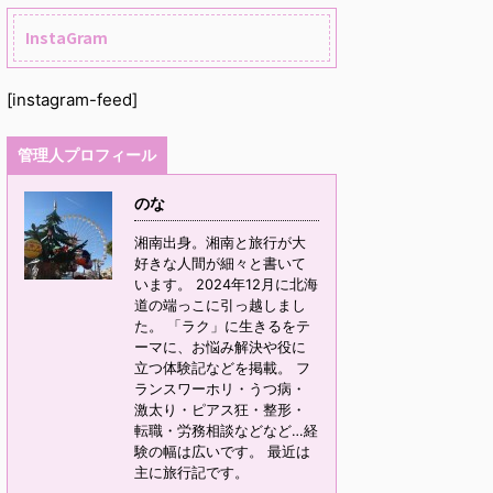
InstaGram
[instagram-feed]
管理人プロフィール
のな
湘南出身。湘南と旅行が大
好きな人間が細々と書いて
います。 2024年12月に北海
道の端っこに引っ越しまし
た。 「ラク」に生きるをテ
ーマに、お悩み解決や役に
立つ体験記などを掲載。 フ
ランスワーホリ・うつ病・
激太り・ピアス狂・整形・
転職・労務相談などなど…経
験の幅は広いです。 最近は
主に旅行記です。