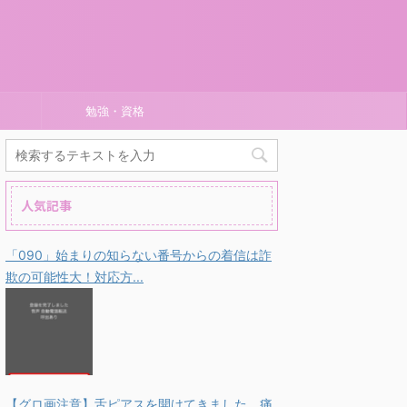
勉強・資格
人気記事
「090」始まりの知らない番号からの着信は詐
欺の可能性大！対応方...
【グロ画注意】舌ピアスを開けてきました。痛