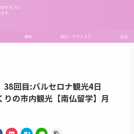
解決するブロ
います。
湘南
旅行・アウトドア
生活
38回目:バルセロナ観光4日
くりの市内観光【南仏留学】月