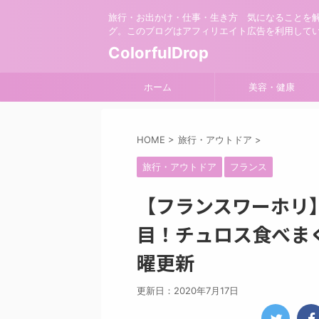
旅行・お出かけ・仕事・生き方 気になることを
グ。このブログはアフィリエイト広告を利用して
ColorfulDrop
ホーム
美容・健康
HOME
>
旅行・アウトドア
>
旅行・アウトドア
フランス
【フランスワーホリ】
目！チュロス食べま
曜更新
更新日：
2020年7月17日