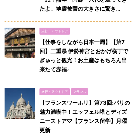
たよ。地震被害の大きさに驚き…
旅行・アウトドア
【仕事をしながら日本一周】【第7
回】三重県 伊勢神宮とおかげ横丁で
ぎゅっと観光！お土産はもちろん出
来たて赤福♪
旅行・アウトドア
フランス
【フランスワーホリ】第73回:パリの
魅力満喫中！エッフェル塔とディズ
ニーストア♡【フランス留学】月曜
更新