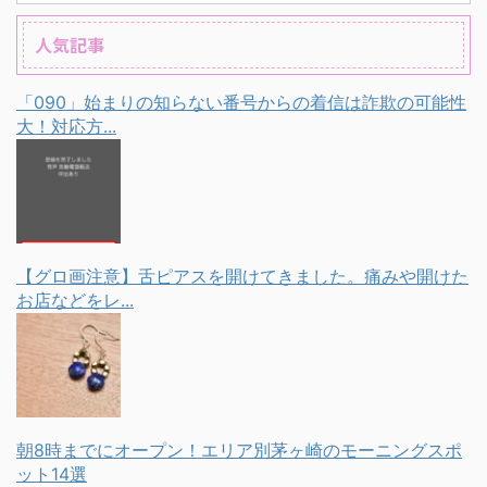
人気記事
「090」始まりの知らない番号からの着信は詐欺の可能性
大！対応方...
【グロ画注意】舌ピアスを開けてきました。痛みや開けた
お店などをレ...
朝8時までにオープン！エリア別茅ヶ崎のモーニングスポ
ット14選