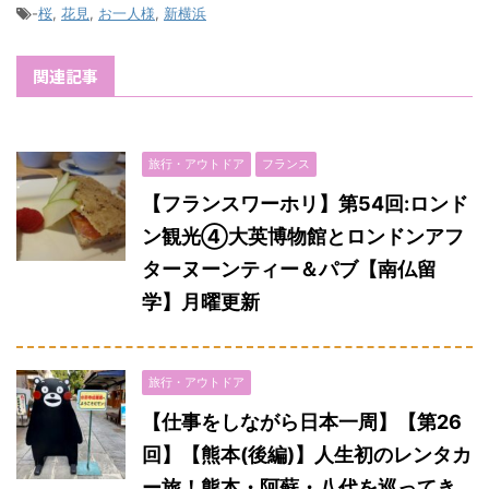
-
桜
,
花見
,
お一人様
,
新横浜
関連記事
旅行・アウトドア
フランス
【フランスワーホリ】第54回:ロンド
ン観光④大英博物館とロンドンアフ
ターヌーンティー＆パブ【南仏留
学】月曜更新
旅行・アウトドア
【仕事をしながら日本一周】【第26
回】【熊本(後編)】人生初のレンタカ
ー旅！熊本・阿蘇・八代を巡ってき