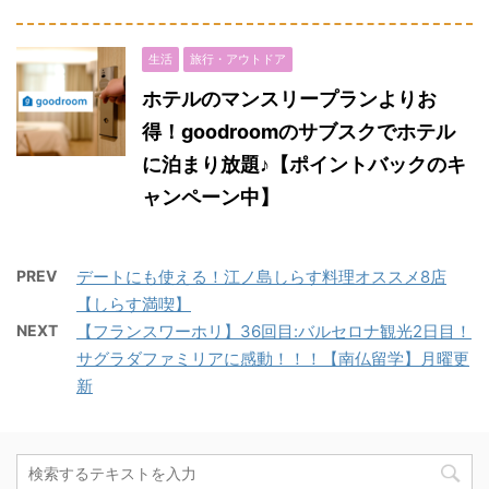
生活
旅行・アウトドア
ホテルのマンスリープランよりお
得！goodroomのサブスクでホテル
に泊まり放題♪【ポイントバックのキ
ャンペーン中】
PREV
デートにも使える！江ノ島しらす料理オススメ8店
【しらす満喫】
NEXT
【フランスワーホリ】36回目:バルセロナ観光2日目！
サグラダファミリアに感動！！！【南仏留学】月曜更
新