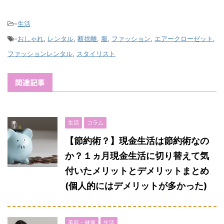
-
生活
-
おしゃれ
,
レンタル
,
断捨離
,
服
,
ファッション
,
エアークローゼット
,
ファッションレンタル
,
スタイリスト
関連記事
生活
コラム
【節約術？】現金生活は節約術なの
か？１ヵ月現金生活に切り替えて気
付いたメリットとデメリットまとめ
(個人的にはデメリットが多かった)
美容・健康
生活