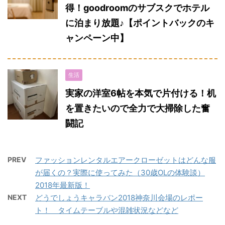
得！goodroomのサブスクでホテル
に泊まり放題♪【ポイントバックのキ
ャンペーン中】
生活
実家の洋室6帖を本気で片付ける！机
を置きたいので全力で大掃除した奮
闘記
PREV
ファッションレンタルエアークローゼットはどんな服
が届くの？実際に使ってみた（30歳OLの体験談）
2018年最新版！
NEXT
どうでしょうキャラバン2018神奈川会場のレポー
ト！ タイムテーブルや混雑状況などなど