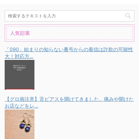
人気記事
「090」始まりの知らない番号からの着信は詐欺の可能性
大！対応方...
【グロ画注意】舌ピアスを開けてきました。痛みや開けた
お店などをレ...