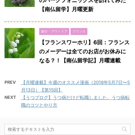
のパークフォニックスを訪れてみた
【南仏留学】月曜更新
旅行・アウトドア
フランス
【フランスワーホリ】6回：フランス
のメーデーは全てのお店がお休みに
なる？！【南仏留学記】月曜連載
PREV
【月曜連載】今週のオススメ漫画（2018年5月7日〜5
月13日）【第15回】
NEXT
【うつブログ】うつ病だけど転職しました。うつ病転
職のコツとやり方