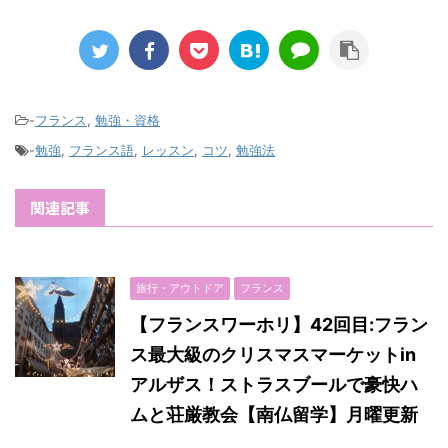
-
フランス
,
勉強・資格
-
勉強
,
フランス語
,
レッスン
,
コツ
,
勉強法
関連記事
旅行・アウトドア
フランス
【フランスワーホリ】42回目:フラン
ス最大級のクリスマスマーケットin
アルザス！ストラスブールで豪快ハ
ムと荘厳教会【南仏留学】月曜更新