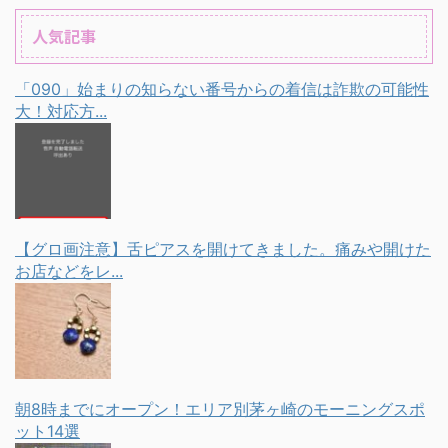
人気記事
「090」始まりの知らない番号からの着信は詐欺の可能性
大！対応方...
【グロ画注意】舌ピアスを開けてきました。痛みや開けた
お店などをレ...
朝8時までにオープン！エリア別茅ヶ崎のモーニングスポ
ット14選