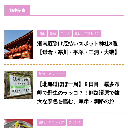
関連記事
湘南
生活
コラム
旅行・アウトドア
湘南厄除け厄払いスポット神社8選
【鎌倉・寒川・平塚・三浦・大磯】
旅行・アウトドア
【北海道ほぼ一周】８日目 霧多布
岬で野生のラッコ？！釧路湿原で雄
大な景色を臨む、厚岸・釧路の旅
旅行・アウトドア
フランス