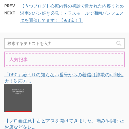
PREV
【うつブログ】心療内科の初診で聞かれた内容まとめ
NEXT
湘南のパン好き必見！テラスモールで湘南パンフェス
タを開催してます！【9/3迄！】
人気記事
「090」始まりの知らない番号からの着信は詐欺の可能性
大！対応方...
【グロ画注意】舌ピアスを開けてきました。痛みや開けた
お店などをレ...