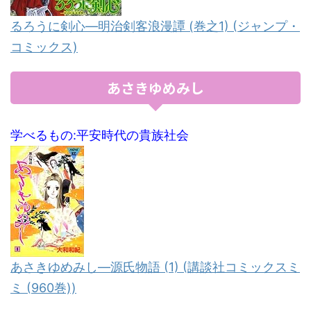
るろうに剣心―明治剣客浪漫譚 (巻之1) (ジャンプ・
コミックス)
あさきゆめみし
学べるもの:平安時代の貴族社会
あさきゆめみし―源氏物語 (1) (講談社コミックスミ
ミ (960巻))