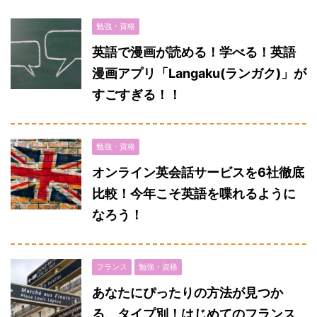
勉強・資格
英語で漫画が読める！学べる！英語
漫画アプリ「Langaku(ランガク)」が
すごすぎる！！
勉強・資格
オンライン英会話サービスを6社徹底
比較！今年こそ英語を喋れるように
なろう！
フランス
勉強・資格
あなたにぴったりの方法が見つか
る、タイプ別！はじめてのフランス