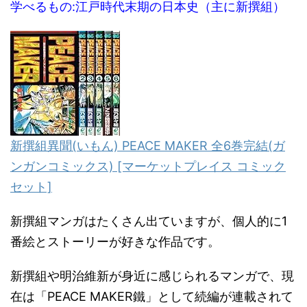
学べるもの:江戸時代末期の日本史（主に新撰組）
新撰組異聞(いもん) PEACE MAKER 全6巻完結(ガ
ンガンコミックス) [マーケットプレイス コミック
セット]
新撰組マンガはたくさん出ていますが、個人的に1
番絵とストーリーが好きな作品です。
新撰組や明治維新が身近に感じられるマンガで、現
在は「PEACE MAKER鐵」として続編が連載されて