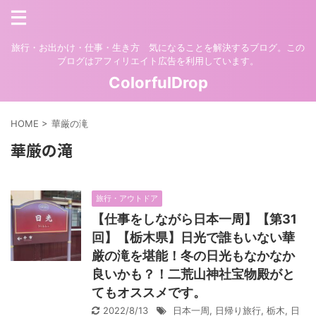
旅行・お出かけ・仕事・生き方 気になることを解決するブログ。この
ブログはアフィリエイト広告を利用しています。
ColorfulDrop
HOME
>
華厳の滝
華厳の滝
旅行・アウトドア
【仕事をしながら日本一周】【第31
回】【栃木県】日光で誰もいない華
厳の滝を堪能！冬の日光もなかなか
良いかも？！二荒山神社宝物殿がと
てもオススメです。
2022/8/13
日本一周
,
日帰り旅行
,
栃木
,
日