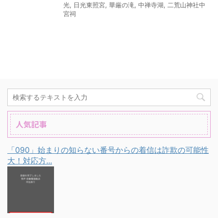
光
,
日光東照宮
,
華厳の滝
,
中禅寺湖
,
二荒山神社中
宮祠
人気記事
「090」始まりの知らない番号からの着信は詐欺の可能性
大！対応方...