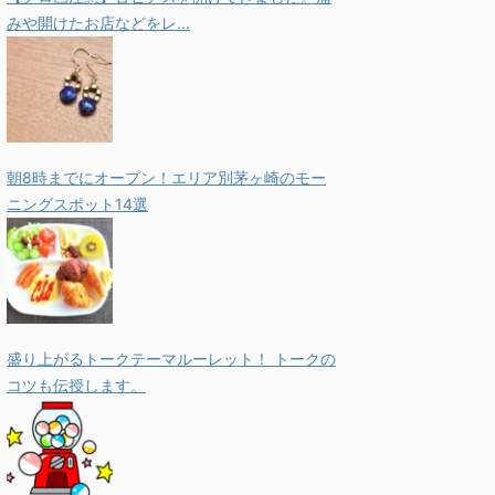
みや開けたお店などをレ...
朝8時までにオープン！エリア別茅ヶ崎のモー
ニングスポット14選
盛り上がるトークテーマルーレット！ トークの
コツも伝授します。