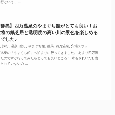
というこ ...
n群馬】四万温泉のやまぐち館がとても良い！お
女将の紙芝居と透明度の高い川の景色を楽しめる
でした♪
,
旅行
,
温泉
,
癒し
,
やまぐち館
,
群馬
,
四万温泉
,
穴場スポット
温泉の「やまぐち館」へ泊まりに行ってきました。 あまり四万温
たのですが行ってみたらとっても良いところ！ 水もきれいだし食
れていないの ...