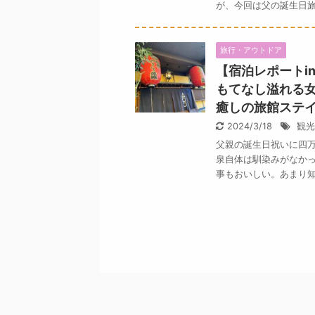
が、今回は父の誕生日旅行
旅行・アウトドア
【宿泊レポートi
もてなし溢れる
癒しの旅館ステイ
2024/3/18
観光
父親の誕生日祝いに四万
泉自体は馴染みがなかっ
事もおいしい。あまり知ら