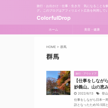
旅行・お出かけ・仕事・生き方 気になることを
グ。このブログはアフィリエイト広告を利用して
ColorfulDrop
ホーム
美容・健康
HOME
>
群馬
群馬
旅行・アウトドア
【仕事をしながら
妙義山。山の恵み
2022/6/13
登山
仕事をしながら日本一周
訪となったため10.5