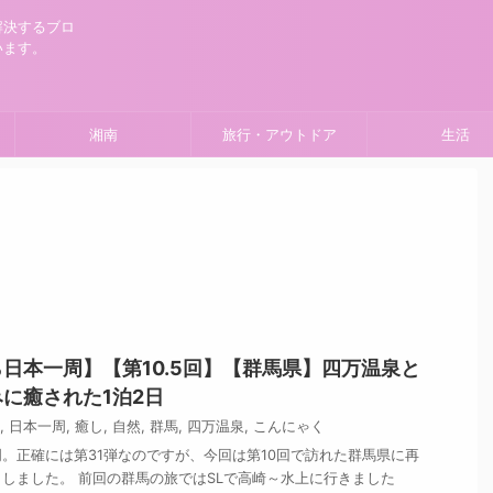
解決するブロ
います。
湘南
旅行・アウトドア
生活
日本一周】【第10.5回】【群馬県】四万温泉と
に癒された1泊2日
,
日本一周
,
癒し
,
自然
,
群馬
,
四万温泉
,
こんにゃく
。正確には第31弾なのですが、今回は第10回で訪れた群馬県に再
回としました。 前回の群馬の旅ではSLで高崎～水上に行きました