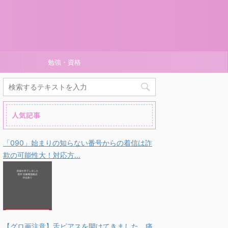
勉強・資格
人気記事
「090」始まりの知らない番号からの着信は詐
欺の可能性大！対応方...
【グロ画注意】舌ピアスを開けてきました。痛