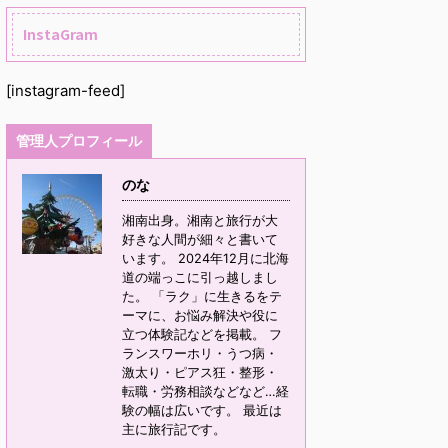
InstaGram
[instagram-feed]
管理人プロフィール
のな
湘南出身。湘南と旅行が大
好きな人間が細々と書いて
います。 2024年12月に北海
道の端っこに引っ越しまし
た。 「ラク」に生きるをテ
ーマに、お悩み解決や役に
立つ体験記などを掲載。 フ
ランスワーホリ・うつ病・
激太り・ピアス狂・整形・
転職・労務相談などなど…経
験の幅は広いです。 最近は
主に旅行記です。