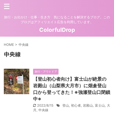
旅行・お出かけ・仕事・生き方 気になることを解決するブログ。この
ブログはアフィリエイト広告を利用しています。
ColorfulDrop
HOME
>
中央線
中央線
旅行・アウトドア
【登山初心者向け】富士山が絶景の
岩殿山（山梨県大月市）に畑倉登山
口から登ってきた！※強瀬登山口閉鎖
中※
2022/8/15
登山
,
初心者
,
岩殿山
,
富士山
,
大
月
,
中央線