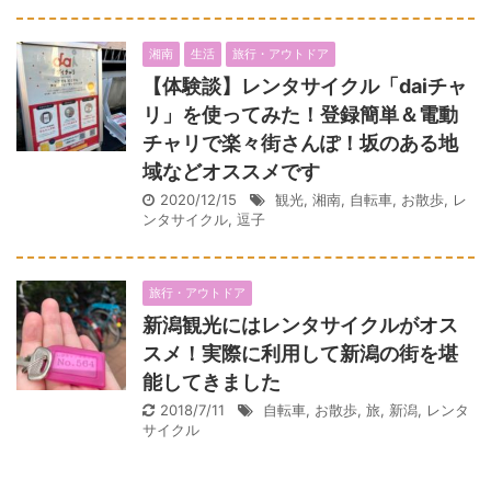
湘南
生活
旅行・アウトドア
【体験談】レンタサイクル「daiチャ
リ」を使ってみた！登録簡単＆電動
チャリで楽々街さんぽ！坂のある地
域などオススメです
2020/12/15
観光
,
湘南
,
自転車
,
お散歩
,
レ
ンタサイクル
,
逗子
旅行・アウトドア
新潟観光にはレンタサイクルがオス
スメ！実際に利用して新潟の街を堪
能してきました
2018/7/11
自転車
,
お散歩
,
旅
,
新潟
,
レンタ
サイクル