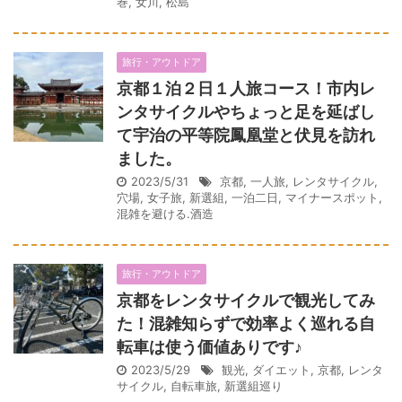
巻
,
女川
,
松島
旅行・アウトドア
京都１泊２日１人旅コース！市内レ
ンタサイクルやちょっと足を延ばし
て宇治の平等院鳳凰堂と伏見を訪れ
ました。
2023/5/31
京都
,
一人旅
,
レンタサイクル
,
穴場
,
女子旅
,
新選組
,
一泊二日
,
マイナースポット
,
混雑を避ける.酒造
旅行・アウトドア
京都をレンタサイクルで観光してみ
た！混雑知らずで効率よく巡れる自
転車は使う価値ありです♪
2023/5/29
観光
,
ダイエット
,
京都
,
レンタ
サイクル
,
自転車旅
,
新選組巡り