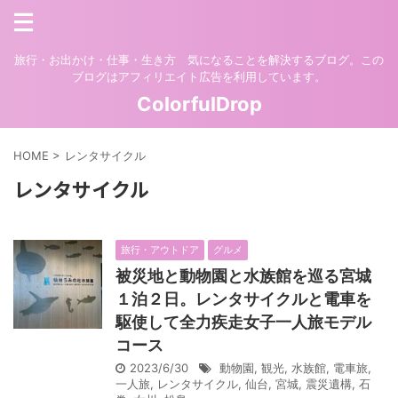
旅行・お出かけ・仕事・生き方 気になることを解決するブログ。この
ブログはアフィリエイト広告を利用しています。
ColorfulDrop
HOME
>
レンタサイクル
レンタサイクル
旅行・アウトドア
グルメ
被災地と動物園と水族館を巡る宮城
１泊２日。レンタサイクルと電車を
駆使して全力疾走女子一人旅モデル
コース
2023/6/30
動物園
,
観光
,
水族館
,
電車旅
,
一人旅
,
レンタサイクル
,
仙台
,
宮城
,
震災遺構
,
石