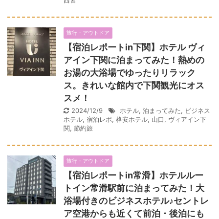
西宮
旅行・アウトドア
【宿泊レポートin下関】ホテル ヴィ
アイン下関に泊まってみた！熱めの
お湯の大浴場でゆったりリラック
ス。きれいな館内で下関観光にオス
スメ！
2024/12/9
ホテル
,
泊まってみた
,
ビジネス
ホテル
,
宿泊レポ
,
格安ホテル
,
山口
,
ヴィアイン下
関
,
節約旅
旅行・アウトドア
【宿泊レポートin常滑】ホテルルー
トイン常滑駅前に泊まってみた！大
浴場付きのビジネスホテル♪セントレ
ア空港からも近くて前泊・後泊にも