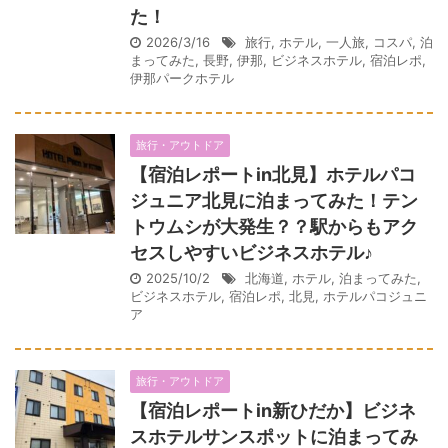
た！
2026/3/16
旅行
,
ホテル
,
一人旅
,
コスパ
,
泊
まってみた
,
長野
,
伊那
,
ビジネスホテル
,
宿泊レポ
,
伊那パークホテル
旅行・アウトドア
【宿泊レポートin北見】ホテルパコ
ジュニア北見に泊まってみた！テン
トウムシが大発生？？駅からもアク
セスしやすいビジネスホテル♪
2025/10/2
北海道
,
ホテル
,
泊まってみた
,
ビジネスホテル
,
宿泊レポ
,
北見
,
ホテルパコジュニ
ア
旅行・アウトドア
【宿泊レポートin新ひだか】ビジネ
スホテルサンスポットに泊まってみ