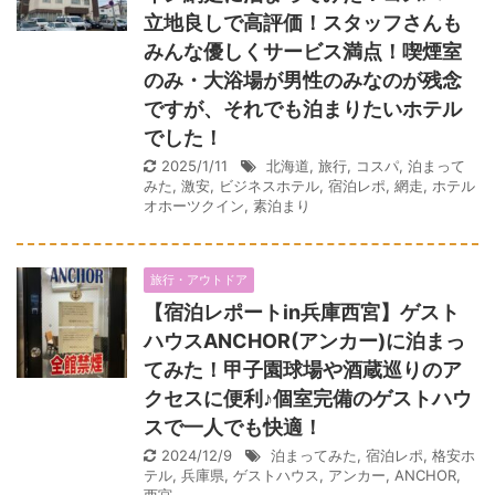
立地良しで高評価！スタッフさんも
みんな優しくサービス満点！喫煙室
のみ・大浴場が男性のみなのが残念
ですが、それでも泊まりたいホテル
でした！
2025/1/11
北海道
,
旅行
,
コスパ
,
泊まって
みた
,
激安
,
ビジネスホテル
,
宿泊レポ
,
網走
,
ホテル
オホーツクイン
,
素泊まり
旅行・アウトドア
【宿泊レポートin兵庫西宮】ゲスト
ハウスANCHOR(アンカー)に泊まっ
てみた！甲子園球場や酒蔵巡りのア
クセスに便利♪個室完備のゲストハウ
スで一人でも快適！
2024/12/9
泊まってみた
,
宿泊レポ
,
格安ホ
テル
,
兵庫県
,
ゲストハウス
,
アンカー
,
ANCHOR
,