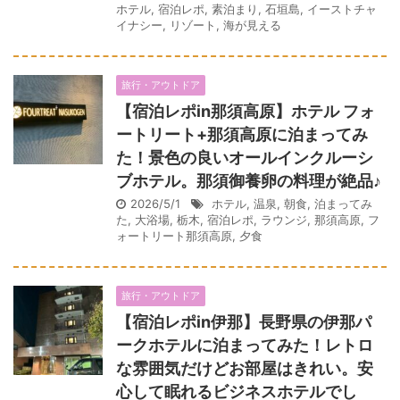
ホテル
,
宿泊レポ
,
素泊まり
,
石垣島
,
イーストチャ
イナシー
,
リゾート
,
海が見える
旅行・アウトドア
【宿泊レポin那須高原】ホテル フォ
ートリート+那須高原に泊まってみ
た！景色の良いオールインクルーシ
ブホテル。那須御養卵の料理が絶品♪
2026/5/1
ホテル
,
温泉
,
朝食
,
泊まってみ
た
,
大浴場
,
栃木
,
宿泊レポ
,
ラウンジ
,
那須高原
,
フ
ォートリート那須高原
,
夕食
旅行・アウトドア
【宿泊レポin伊那】長野県の伊那パ
ークホテルに泊まってみた！レトロ
な雰囲気だけどお部屋はきれい。安
心して眠れるビジネスホテルでし