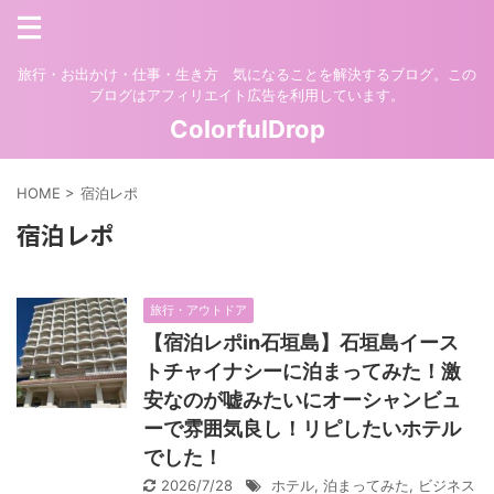
旅行・お出かけ・仕事・生き方 気になることを解決するブログ。この
ブログはアフィリエイト広告を利用しています。
ColorfulDrop
HOME
>
宿泊レポ
宿泊レポ
旅行・アウトドア
【宿泊レポin石垣島】石垣島イース
トチャイナシーに泊まってみた！激
安なのが嘘みたいにオーシャンビュ
ーで雰囲気良し！リピしたいホテル
でした！
2026/7/28
ホテル
,
泊まってみた
,
ビジネス