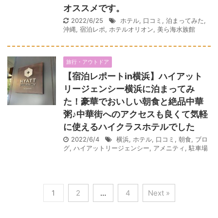
オススメです。
2022/6/25
ホテル
,
口コミ
,
泊まってみた
,
沖縄
,
宿泊レポ
,
ホテルオリオン
,
美ら海水族館
旅行・アウトドア
【宿泊レポートin横浜】ハイアット
リージェンシー横浜に泊まってみ
た！豪華でおいしい朝食と絶品中華
粥♪中華街へのアクセスも良くて気軽
に使えるハイクラスホテルでした
2022/6/4
横浜
,
ホテル
,
口コミ
,
朝食
,
ブロ
グ
,
ハイアットリージェンシー
,
アメニティ
,
駐車場
1
2
…
4
Next »