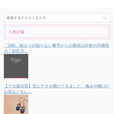
人気記事
「090」始まりの知らない番号からの着信は詐欺の可能性
大！対応方...
【グロ画注意】舌ピアスを開けてきました。痛みや開けた
お店などをレ...