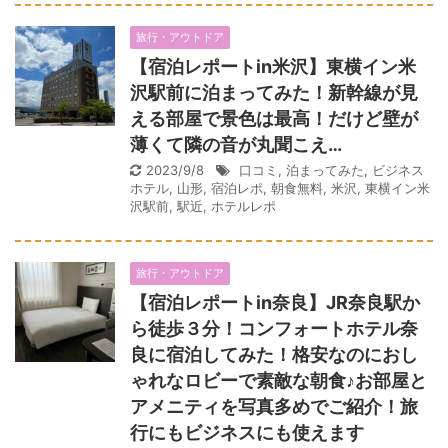
旅行・アウトドア
【宿泊レポートin米沢】東横イン米
沢駅前に泊まってみた！新幹線が見
える部屋で景色は最高！だけど壁が
薄くて隣の音が丸聞こえ…
2023/9/8
口コミ
,
泊まってみた
,
ビジネス
ホテル
,
山形
,
宿泊レポ
,
朝食無料
,
米沢
,
東横イン米
沢駅前
,
駅近
,
ホテルレポ
旅行・アウトドア
【宿泊レポートin奈良】JR奈良駅か
ら徒歩３分！コンフォートホテル奈
良に宿泊してみた！格安なのにおし
ゃれなロビーで素敵な朝食♪お部屋と
アメニティを写真多めでご紹介！旅
行にもビジネスにも使えます