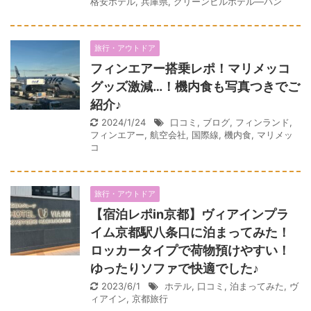
格安ホテル
,
兵庫県
,
グリーンヒルホテル―バン
旅行・アウトドア
フィンエアー搭乗レポ！マリメッコ
グッズ激減…！機内食も写真つきでご
紹介♪
2024/1/24
口コミ
,
ブログ
,
フィンランド
,
フィンエアー
,
航空会社
,
国際線
,
機内食
,
マリメッ
コ
旅行・アウトドア
【宿泊レポin京都】ヴィアインプラ
イム京都駅八条口に泊まってみた！
ロッカータイプで荷物預けやすい！
ゆったりソファで快適でした♪
2023/6/1
ホテル
,
口コミ
,
泊まってみた
,
ヴ
ィアイン
,
京都旅行