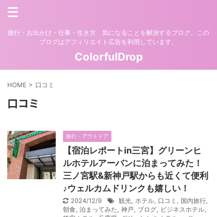
旅行・お出かけ・仕事・生き方 気になることを解決するブログ。この
ブログはアフィリエイト広告を利用しています。
ColorfulDrop
HOME
>
口コミ
口コミ
旅行・アウトドア
【宿泊レポートin三宮】グリーンヒ
ルホテルアーバンに泊まってみた！
三ノ宮駅&新神戸駅からも近くて便利
♪ウェルカムドリンクも嬉しい！
2024/12/9
観光
,
ホテル
,
口コミ
,
国内旅行
,
朝食
,
泊まってみた
,
神戸
,
ブログ
,
ビジネスホテル
,