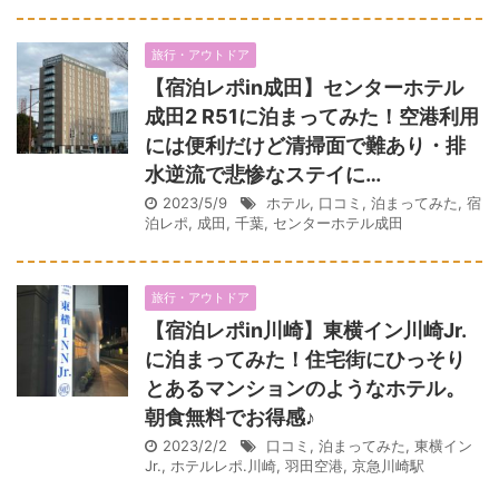
旅行・アウトドア
【宿泊レポin成田】センターホテル
成田2 R51に泊まってみた！空港利用
には便利だけど清掃面で難あり・排
水逆流で悲惨なステイに…
2023/5/9
ホテル
,
口コミ
,
泊まってみた
,
宿
泊レポ
,
成田
,
千葉
,
センターホテル成田
旅行・アウトドア
【宿泊レポin川崎】東横イン川崎Jr.
に泊まってみた！住宅街にひっそり
とあるマンションのようなホテル。
朝食無料でお得感♪
2023/2/2
口コミ
,
泊まってみた
,
東横イン
Jr.
,
ホテルレポ.川崎
,
羽田空港
,
京急川崎駅