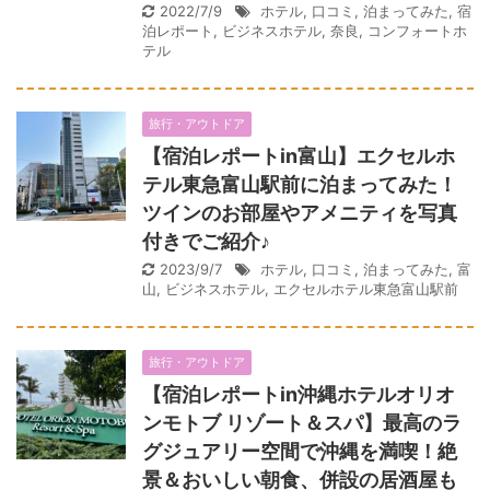
2022/7/9
ホテル
,
口コミ
,
泊まってみた
,
宿
泊レポート
,
ビジネスホテル
,
奈良
,
コンフォートホ
テル
旅行・アウトドア
【宿泊レポートin富山】エクセルホ
テル東急富山駅前に泊まってみた！
ツインのお部屋やアメニティを写真
付きでご紹介♪
2023/9/7
ホテル
,
口コミ
,
泊まってみた
,
富
山
,
ビジネスホテル
,
エクセルホテル東急富山駅前
旅行・アウトドア
【宿泊レポートin沖縄ホテルオリオ
ンモトブ リゾート＆スパ】最高のラ
グジュアリー空間で沖縄を満喫！絶
景＆おいしい朝食、併設の居酒屋も