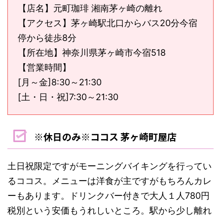
【店名】元町珈琲 湘南茅ヶ崎の離れ
【アクセス】茅ヶ崎駅北口からバス20分今宿
停から徒歩8分
【所在地】神奈川県茅ヶ崎市今宿518
【営業時間】
[
月～金]
8:30
～21:30
[
土・日・祝]
7:30
～21:30
※休日のみ※ココス 茅ヶ崎町屋店
土日祝限定ですがモーニングバイキングを行ってい
るココス。メニューは洋食が主ですがもちろんカレ
ーもあります。ドリンクバー付きで大人１人780円
税別という安価もうれしいところ。駅から少し離れ