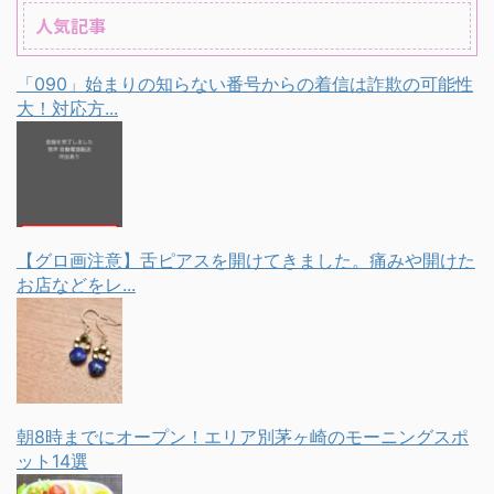
人気記事
「090」始まりの知らない番号からの着信は詐欺の可能性
大！対応方...
【グロ画注意】舌ピアスを開けてきました。痛みや開けた
お店などをレ...
朝8時までにオープン！エリア別茅ヶ崎のモーニングスポ
ット14選