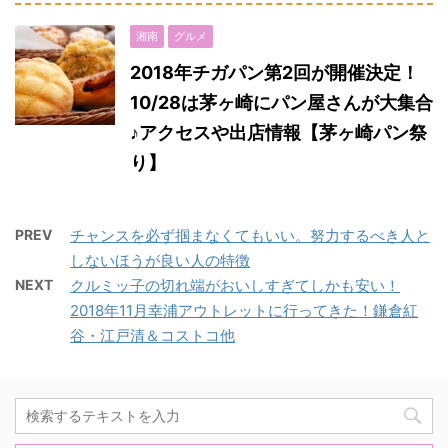
湘南
グルメ
2018年チガパン第2回が開催決定！
10/28は茅ヶ崎にパン屋さんが大集合
♪アクセスや出店情報【茅ヶ崎パン祭
り】
PREV
チャンスを必ず掴まなくてもいい。努力するべき人と
しないほうが良い人の特徴
NEXT
クルミッ子の切れ端がおいしすぎてしかも安い！
2018年11月幸浦アウトレットに行ってきた！鎌倉紅
谷・江戸清＆コストコ他